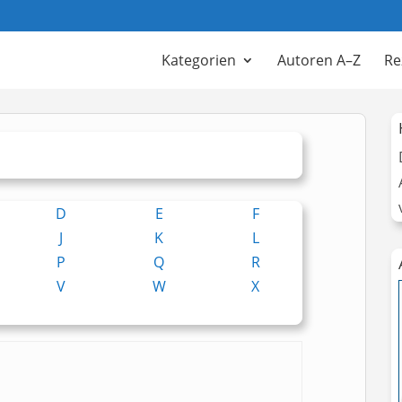
Kategorien
Autoren A–Z
Re
D
E
F
J
K
L
P
Q
R
V
W
X