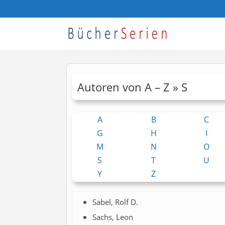
Autoren von A – Z » S
A
B
C
G
H
I
M
N
O
S
T
U
Y
Z
Sabel, Rolf D.
Sachs, Leon