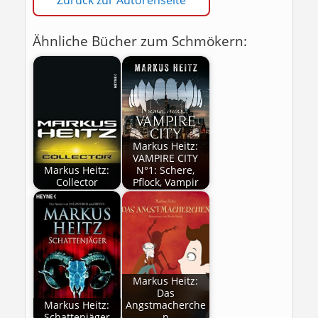
Zurück zur Autorenseite
Ähnliche Bücher zum Schmökern:
Markus Heitz:
VAMPIRE CITY
Markus Heitz:
N°1: Schere,
Collector
Pflock, Vampir
Markus Heitz:
Das
Markus Heitz:
Angstmacherche
Schattenjäger
n