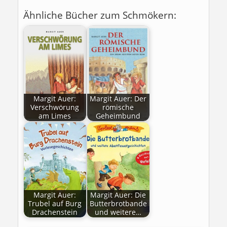
Ähnliche Bücher zum Schmökern:
Margit Auer:
Margit Auer: Der
Verschwörung
römische
am Limes
Geheimbund
Margit Auer:
Margit Auer: Die
Trubel auf Burg
Butterbrotbande
Drachenstein
und weitere…