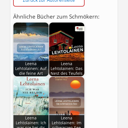
Zurück zur Autorenseite
Ähnliche Bücher zum Schmökern:
Leena
Leena
Lehtolainen: Auf
Lehtolainen: Das
die feine Art
Nest des Teufels
Leena
Leena
Lehtolainen: Ich
Lehtolainen: Im
war nie bei dir
schwarzen See