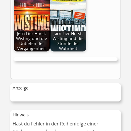
Jørn Lier Horst:
Jørn Lier Horst:
Wisting und die
Wisting und die
Untiefen der
Stunde der
Vergangenheit
Wahrheit
Anzeige
Hinweis
Hast du Fehler in der Reihenfolge einer