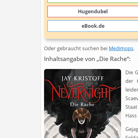
Hugendubel
eBook.de
Oder gebraucht suchen bei
Medimops
.
Inhaltsangabe von „Die Rache“:
Die 
der 
leide
Scae
Staat
Hass 
Gejag
Sold