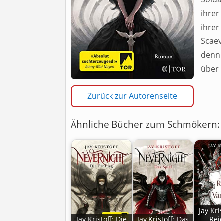
ihre
ihrer
Scae
denn
über 
Zurück zur Autorenseite
Ähnliche Bücher zum Schmökern:
Jay Kri
Jay Kristoff: Die
Jay Kristoff: Das
Rei