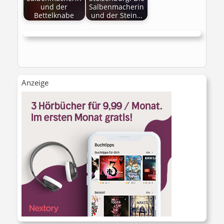
und der
Salbenmacherin
Bettelknabe
und der Stein…
Anzeige