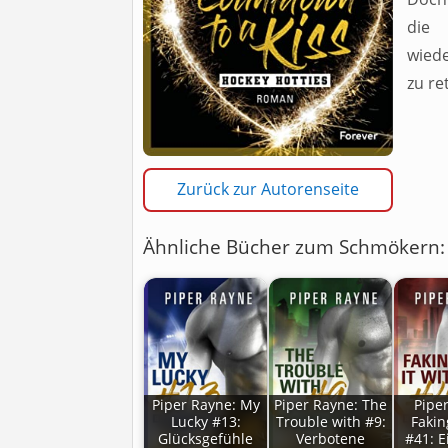
die
wiede
zu re
Zurück zur Autorenseite
Ähnliche Bücher zum Schmökern:
Piper Rayne: My
Piper Rayne: The
Pipe
Lucky #13:
Trouble with #9:
Fakin
Glücksgefühle
Verbotene
#41: E