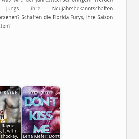
 Jungs ihre Neujahrsbekanntschaften
rsehen? Schaffen die Florida Furys, ihre Saison
tten?
r Rayne:
g It with
ishockey,
Lena Kiefer: Don’t