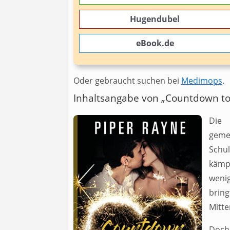
Hugendubel
eBook.de
Oder gebraucht suchen bei
Medimops
.
Inhaltsangabe von „Countdown to 
Die 
geme
Schu
kämp
weni
bring
Mitte
Doch